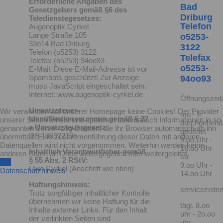
Erforderliche Angaben des
Bad
Gesetzgebers gemäß §6 des
Driburg
Teledienstegesetzes:
Telefon
Augenoptik Cyrkel
Lange Straße 105
o5253-
33o14 Bad Driburg
3122
Telefon (o5253) 3122
Telefax
Telefax (o5253) 94oo93
o5253-
E-Mail:
Diese E-Mail-Adresse ist vor
Spambots geschützt! Zur Anzeige
94oo93
muss JavaScript eingeschaltet sein.
Internet: www.augenoptik-cyrkel.de
Öffnungszeit
Umsatzsteuer-
Wir verwenden auf unserer Homepage keine Cookies! Der Provider
mo - fr
Identifikationsnummer gemäß § 27
unserer Seiten erhebt und speichert automatisch Informationen in so
durchgehend
a Umsatzsteuergesetz:
genannten Server-Log-Dateien, die Ihr Browser automatisch an ihn
geöffnet
DE 19652219o
übermittelt. Eine Zusammenführung dieser Daten mit anderen
9.oo Uhr -
Datenquellen wird nicht vorgenommen. Weiterhin werden keine
18.oo Uhr
Inhaltlich Verantwortlicher gemäß
anderen Daten an Dritte weitergegeben oder weitergeleitet.
sa
§ 55 Abs. 2 RStV:
OK
9.oo Uhr -
Uwe Cyrkel (Anschrift wie oben)
Datenschutzhinweis
14.oo Uhr
Haftungshinweis:
servicezeiten
Trotz sorgfältiger inhaltlicher Kontrolle
übernehmen wir keine Haftung für die
tägl. 8.oo
Inhalte externer Links. Für den Inhalt
uhr - 2o.oo
der verlinkten Seiten sind
uhr