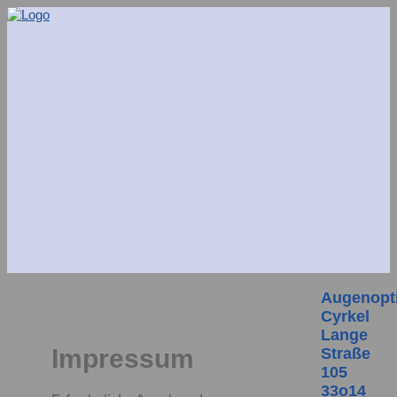
Augenopt
Cyrkel
Lange
Impressum
Straße
105
33o14