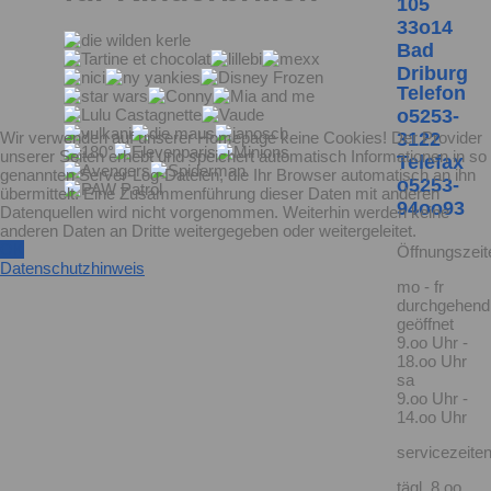
105
33o14
Bad
Driburg
Telefon
o5253-
Wir verwenden auf unserer Homepage keine Cookies! Der Provider
3122
unserer Seiten erhebt und speichert automatisch Informationen in so
Telefax
genannten Server-Log-Dateien, die Ihr Browser automatisch an ihn
o5253-
übermittelt. Eine Zusammenführung dieser Daten mit anderen
94oo93
Datenquellen wird nicht vorgenommen. Weiterhin werden keine
anderen Daten an Dritte weitergegeben oder weitergeleitet.
OK
Öffnungszeit
Datenschutzhinweis
mo - fr
durchgehend
geöffnet
9.oo Uhr -
18.oo Uhr
sa
9.oo Uhr -
14.oo Uhr
servicezeiten
tägl. 8.oo